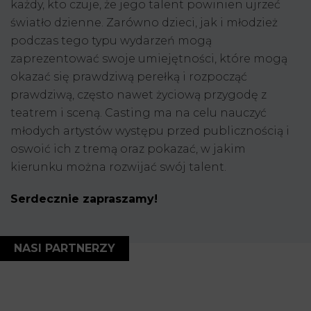
każdy, kto czuje, że jego talent powinien ujrzeć
światło dzienne. Zarówno dzieci, jak i młodzież
podczas tego typu wydarzeń mogą
zaprezentować swoje umiejętności, które mogą
okazać się prawdziwą perełką i rozpocząć
prawdziwą, często nawet życiową przygodę z
teatrem i sceną. Casting ma na celu nauczyć
młodych artystów występu przed publicznością i
oswoić ich z tremą oraz pokazać, w jakim
kierunku można rozwijać swój talent.
Serdecznie zapraszamy!
NASI PARTNERZY