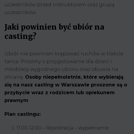
uczestników przed instruktorem oraz grupą
uczestników.
Jaki powinien być ubiór na
casting?
Ubiór nie powinien krępować ruchów w trakcie
tańca. Prosimy o przygotowanie dla dzieci i
młodzieży wygodnego ubioru oraz obuwia na
zmianę.
Osoby niepełnoletnie, które wybierają
się na nasz casting w Warszawie proszone są o
przybycie wraz z rodzicem lub opiekunem
prawnym
.
Plan castingu:
11:00-12:00 – Rejestracja – wypełnienie