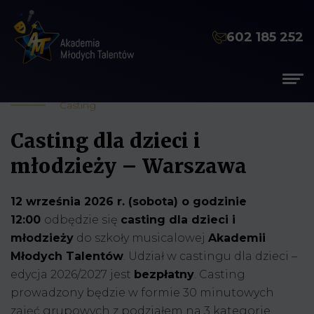
602 185 252
Casting
Casting dla dzieci i
młodzieży – Warszawa
12 września 2026 r. (sobota) o godzinie
12:00
odbędzie się
casting dla dzieci i
młodzieży
do szkoły musicalowej
Akademii
Młodych Talentów
. Udział w castingu dla dzieci –
edycja 2026/2027 jest
bezpłatny
. Casting
prowadzony będzie w formie 30 minutowych
zajęć grupowych z podziałem na 3 kategorie