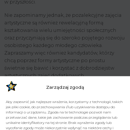
w przyszłości.
Nie zapominamy jednak, że pozalekcyjne zajęcia
artystyczne są również rewelacyjną formą
kształtowania wielu umiejętności społecznych
oraz przyczyniają się do szeroko pojętego rozwoju
osobistego każdego młodego człowieka.
Zapraszamy więc również kandydatów, którzy
chcą poprzez formy artystyczne po prostu
świetnie się bawić i korzystać z dobrodziejstw
artystycznych zajęć dodatkowych.
Zarządzaj zgodą
Aby zapewnić jak najlepsze wrażenia, korzystamy z technologii, takich
jak pliki cookie, do przechowywania i/lub uzyskiwania dostępu do
informacji o urządzeniu. Zgoda na te technologie pozwoli nam
przetwarzać dane, takie jak zachowanie podczas przeglądania lub
unikalne identyfikatory na tej stronie. Brak wyrażenia zgody lub
wycofanie zgody może niekorzystnie wpłynąć na niektóre cechy i