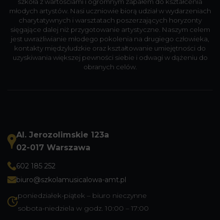
szkoła z wartościami i ogromnym zapałem do kształcenia
młodych artystów. Nasi uczniowie biorą udział w wydarzeniach
charytatywnych i warsztatach poszerzających horyzonty
sięgające dalej niż przygotowanie artystyczne. Naszym celem
jest uwrażliwianie młodego pokolenia na drugiego człowieka,
kontakty międzyludzkie oraz kształtowanie umiejętności do
uzyskiwania większej pewności siebie i odwagi w dążeniu do
obranych celów.
Al. Jerozolimskie 123a
02-017 Warszawa
602 185 252
biuro@szkolamusicalowa-amt.pl
poniedziałek-piątek – biuro nieczynne
sobota-niedziela w godz. 10:00 – 17:00