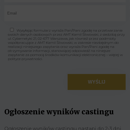
Wysyłając formularz wyraża Pan/Pani zgodę na przetwarzanie
swoich danych osobowych przez AMT Kamil Śliwowski, z siedzibą przy
ul. Cybernetyki 21, 02-677 Warszawa, jak również przez podmioty
współpracujące z AMT Kamil Śliwowski, w zakresie niezbędnym do
realizacji niniejszego zapytania oraz wyraża Pan/Pani zgodę na
otrzymywanie informacji, stanowiącej odpowiedź na niniejsze
zapytanie za pomocą środków komunikacji elektronicznej – więcej w
polityce prywatności.
Ogłoszenie wyników castingu
Ogłoszenie wyników castingu nastąpi do 2-3 dni