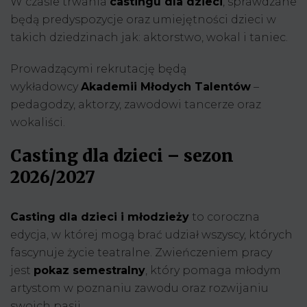
W czasie trwania
castingu dla dzieci
, sprawdzane
będą predyspozycje oraz umiejętności dzieci w
takich dziedzinach jak: aktorstwo, wokal i taniec.
Prowadzącymi rekrutację będą
wykładowcy
Akademii Młodych Talentów
–
pedagodzy, aktorzy, zawodowi tancerze oraz
wokaliści.
Casting dla dzieci – sezon
2026/2027
Casting dla dzieci i młodzieży
to coroczna
edycja, w której mogą brać udział wszyscy, których
fascynuje życie teatralne. Zwieńczeniem pracy
jest
pokaz semestralny
, który pomaga młodym
artystom w poznaniu zawodu oraz rozwijaniu
swoich pasji.