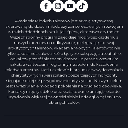
Akademia Młodych Talentów jest szkołą artystyczną
skierowaną do dzieci i młodzieży zainteresowanych rozwojem
w takich dziedzinach sztuki jak: śpiew, aktorstwo czy taniec.
Wszechstronny program zajęć daje możliwość każdemu z
naszych uczniów na odkrywanie, pielęgnację i rozwój
artystycznych talentów. Akademia Młodych Talentów to nie
tylko szkoła musicalowa, która łączy ze sobą zajęcia teatralne,
wokal czy przeróżnie techniki tańca. To przede wszystkim
szkoła z wartościami i ogromnym zapałem do kształcenia
młodych artystów. Nasi uczniowie biorą udział w wydarzeniach
charytatywnych i warsztatach poszerzających horyzonty
sięgające dalej niż przygotowanie artystyczne. Naszym celem
jest uwrażliwianie młodego pokolenia na drugiego człowieka,
kontakty międzyludzkie oraz kształtowanie umiejętności do
uzyskiwania większej pewności siebie i odwagi w dążeniu do
obranych celów.