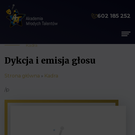
602 185 252
Kadra
Dykcja i emisja głosu
Strona główna
»
Kadra
/p