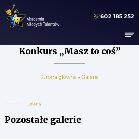
602 185 252
Konkurs „Masz to coś”
Strona główna
»
Galeria
Galeria
Pozostałe galerie