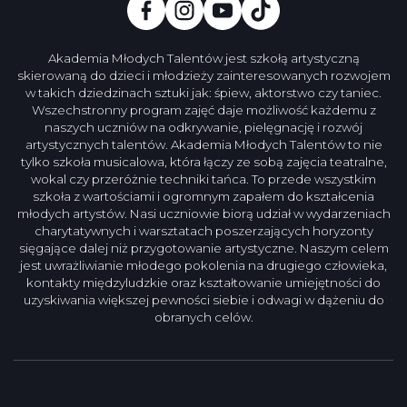
Akademia Młodych Talentów jest szkołą artystyczną
skierowaną do dzieci i młodzieży zainteresowanych rozwojem
w takich dziedzinach sztuki jak: śpiew, aktorstwo czy taniec.
Wszechstronny program zajęć daje możliwość każdemu z
naszych uczniów na odkrywanie, pielęgnację i rozwój
artystycznych talentów. Akademia Młodych Talentów to nie
tylko szkoła musicalowa, która łączy ze sobą zajęcia teatralne,
wokal czy przeróżnie techniki tańca. To przede wszystkim
szkoła z wartościami i ogromnym zapałem do kształcenia
młodych artystów. Nasi uczniowie biorą udział w wydarzeniach
charytatywnych i warsztatach poszerzających horyzonty
sięgające dalej niż przygotowanie artystyczne. Naszym celem
jest uwrażliwianie młodego pokolenia na drugiego człowieka,
kontakty międzyludzkie oraz kształtowanie umiejętności do
uzyskiwania większej pewności siebie i odwagi w dążeniu do
obranych celów.